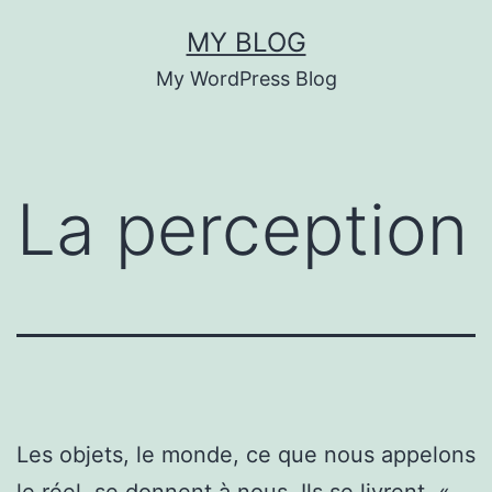
Skip
MY BLOG
to
My WordPress Blog
content
La perception
Les objets, le monde, ce que nous appelons
le réel, se donnent à nous. Ils se livrent, «